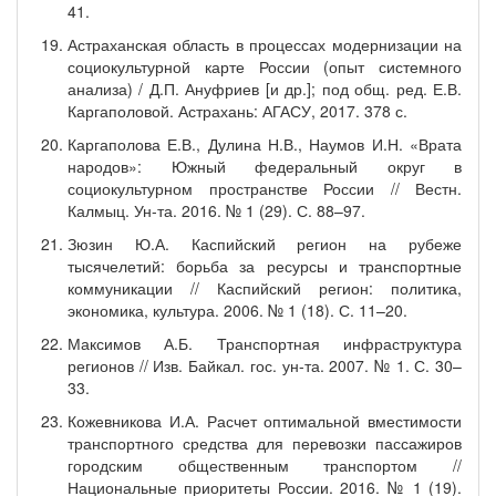
41.
Астраханская область в процессах модернизации на
социокультурной карте России (опыт системного
анализа) / Д.П. Ануфриев [и др.]; под общ. ред. Е.В.
Каргаполовой. Астрахань: АГАСУ, 2017. 378 с.
Каргаполова Е.В., Дулина Н.В., Наумов И.Н. «Врата
народов»: Южный федеральный округ в
социокультурном пространстве России // Вестн.
Калмыц. Ун-та. 2016. № 1 (29). С. 88–97.
Зюзин Ю.А. Каспийский регион на рубеже
тысячелетий: борьба за ресурсы и транспортные
коммуникации // Каспийский регион: политика,
экономика, культура. 2006. № 1 (18). С. 11–20.
Максимов А.Б. Транспортная инфраструктура
регионов // Изв. Байкал. гос. ун-та. 2007. № 1. С. 30–
33.
Кожевникова И.А. Расчет оптимальной вместимости
транспортного средства для перевозки пассажиров
городским общественным транспортом //
Национальные приоритеты России. 2016. № 1 (19).