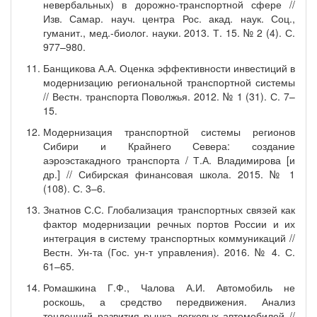
невербальных) в дорожно-транспортной сфере //
Изв. Самар. науч. центра Рос. акад. наук. Соц.,
гуманит., мед.-биолог. науки. 2013. Т. 15. № 2 (4). С.
977–980.
Банщикова А.А. Оценка эффективности инвестиций в
модернизацию региональной транспортной системы
// Вестн. транспорта Поволжья. 2012. № 1 (31). С. 7–
15.
Модернизация транспортной системы регионов
Сибири и Крайнего Севера: создание
аэроэстакадного транспорта / Т.А. Владимирова [и
др.] // Сибирская финансовая школа. 2015. № 1
(108). С. 3–6.
Знатнов С.С. Глобализация транспортных связей как
фактор модернизации речных портов России и их
интеграция в систему транспортных коммуникаций //
Вестн. Ун-та (Гос. ун-т управления). 2016. № 4. С.
61–65.
Ромашкина Г.Ф., Чалова А.И. Автомобиль не
роскошь, а средство передвижения. Анализ
тенденций развития рынка легковых автомобилей //