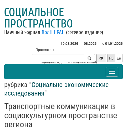
СОЦИАЛЬНОЕ
ПРОСТРАНСТВО
Научный журнал
ВолНЦ РАН
(сетевое издание)
10.08.2026
08.2026
с 01.01.2026
Просмотры
Посетители
Ru
En
* - в среднем в день за текущий месяц
Toggle
navigat
рубрика "
Социально-экономические
исследования
"
Транспортные коммуникации в
социокультурном пространстве
региона