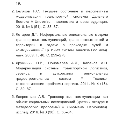
19.
Беляков Р.С. Текущее состояние и перспективы
модернизации транспортной системы Дальнего
Востока // Unuversum: экономика и юриспруденция.
2018. № 6 (51). С. 33–37.
Лотарев Д.Т. Неформальные описательные модели
транспортных коммуникаций, транспортных сетей и
территорий в задаче о прокладке путей и
коммуникаций // Тр. Ин-та систем. анализа Рос. акад.
наук. 2009. Т. 46. С. 259–273.
Дружинин П.В., Пономарев А.Я., Кабанов А.Н.
Модернизация системы транспортной логистики,
сервиса и аутсорсинга региональных
градостроительных систем // Технико-
технологические проблемы сервиса. 2011. № 4 (18).
С. 82–87.
Лаврентьев А.В. Транспортные коммуникации как
объект социальных исследований (краткий экскурс в
методологию проблемы) // Ойкумена. Регионовед.
исслед. 2016. № 3 (38). С. 56–64.