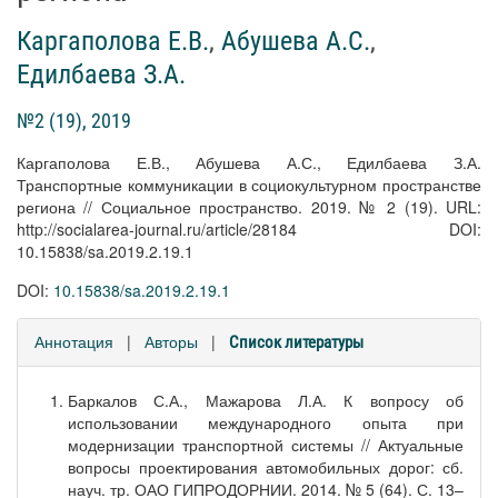
Каргаполова Е.В.
,
Абушева А.С.
,
Едилбаева З.А.
№2 (19), 2019
Каргаполова Е.В., Абушева А.С., Едилбаева З.А.
Транспортные коммуникации в социокультурном пространстве
региона // Социальное пространство. 2019. № 2 (19). URL:
http://socialarea-journal.ru/article/28184 DOI:
10.15838/sa.2019.2.19.1
DOI:
10.15838/sa.2019.2.19.1
Аннотация
|
Авторы
|
Список литературы
Баркалов С.А., Мажарова Л.А. К вопросу об
использовании международного опыта при
модернизации транспортной системы // Актуальные
вопросы проектирования автомобильных дорог: сб.
науч. тр. ОАО ГИПРОДОРНИИ. 2014. № 5 (64). С. 13–