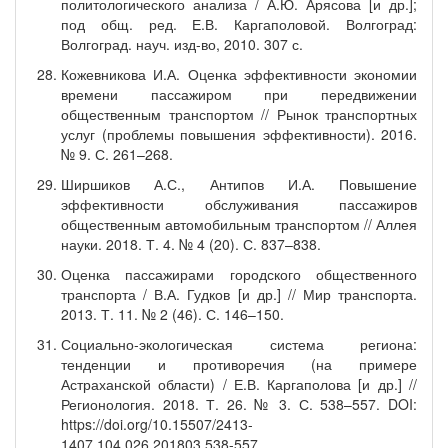
политологического анализа / А.Ю. Арясова [и др.];
под общ. ред. Е.В. Каргаполовой. Волгоград:
Волгоград. науч. изд-во, 2010. 307 с.
Кожевникова И.А. Оценка эффективности экономии
времени пассажиром при передвижении
общественным транспортом // Рынок транспортных
услуг (проблемы повышения эффективности). 2016.
№ 9. С. 261–268.
Ширшиков А.С., Антипов И.А. Повышение
эффективности обслуживания пассажиров
общественным автомобильным транспортом // Аллея
науки. 2018. Т. 4. № 4 (20). С. 837–838.
Оценка пассажирами городского общественного
транспорта / В.А. Гудков [и др.] // Мир транспорта.
2013. Т. 11. № 2 (46). С. 146–150.
Социально-экологическая система региона:
тенденции и противоречия (на примере
Астраханской области) / Е.В. Каргаполова [и др.] //
Регионология. 2018. Т. 26. № 3. С. 538–557. DOI:
https://doi.org/10.15507/2413-
1407.104.026.201803.538-557