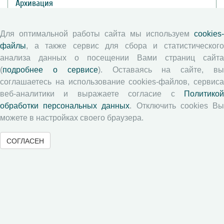
Архивация
Редколлегия
Редсовет
Для оптимальной работы сайта мы используем
cookies-
Контакты
файлы
, а также сервис для сбора и статистического
анализа данных о посещении Вами страниц сайта
Политика открытого доступа
(
подробнее о сервисе
). Оставаясь на сайте, в
Цели и задачи
соглашаетесь на использование cookies-файлов, сервиса
веб-аналитики и выражаете согласие с
Политикой
Публикации
обработки персональных данных
. Отключить cookies В
можете в настройках своего браузера.
Текущий номер (Том 12, №2, 2026)
СОГЛАСЕН
Архив
Рубрики
Авторы
Статьи
Подборка статей