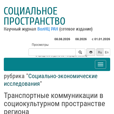
СОЦИАЛЬНОЕ
ПРОСТРАНСТВО
Научный журнал
ВолНЦ РАН
(сетевое издание)
08.08.2026
08.2026
с 01.01.2026
Просмотры
Посетители
Ru
En
* - в среднем в день за текущий месяц
Toggle
navigat
рубрика "
Социально-экономические
исследования
"
Транспортные коммуникации в
социокультурном пространстве
региона