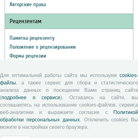
Авторские права
Рецензентам
Памятка рецензенту
Положение о рецензировании
Форма рецензии
Для оптимальной работы сайта мы используем
cookies-
Журналы ВолНЦ РАН
файлы
, а также сервис для сбора и статистического
анализа данных о посещении Вами страниц сайта
Экономические и социальные перемены
(
подробнее о сервисе
). Оставаясь на сайте, в
Проблемы развития территории
соглашаетесь на использование cookies-файлов, сервиса
веб-аналитики и выражаете согласие с
Политикой
Вопросы территориального развития
обработки персональных данных
. Отключить cookies В
Социальное пространство
можете в настройках своего браузера.
Юный экономист