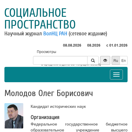
СОЦИАЛЬНОЕ
ПРОСТРАНСТВО
Научный журнал
ВолНЦ РАН
(сетевое издание)
08.08.2026
08.2026
с 01.01.2026
Просмотры
Посетители
Ru
En
* - в среднем в день за текущий месяц
Toggle
navigat
Молодов Олег Борисович
Кандидат исторических наук
Организация
Федеральное государственное бюджетное
образовательное учреждение высшего