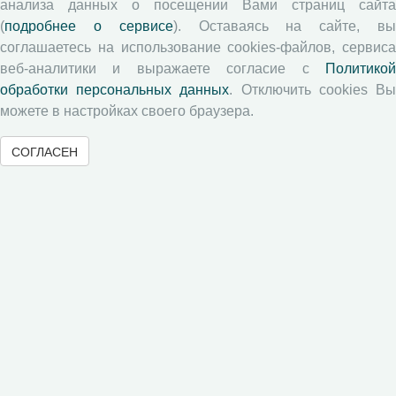
анализа данных о посещении Вами страниц сайта
Памятка рецензенту
(
подробнее о сервисе
). Оставаясь на сайте, в
соглашаетесь на использование cookies-файлов, сервиса
Положение о рецензировании
веб-аналитики и выражаете согласие с
Политикой
Форма рецензии
обработки персональных данных
. Отключить cookies В
можете в настройках своего браузера.
Журналы ВолНЦ РАН
СОГЛАСЕН
Экономические и социальные перемены
Проблемы развития территории
Вопросы территориального развития
Социальное пространство
Юный экономист
АгроЗооТехника