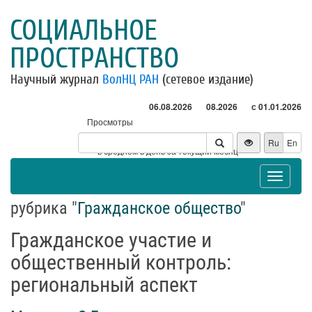
СОЦИАЛЬНОЕ
ПРОСТРАНСТВО
Научный журнал
ВолНЦ РАН
(сетевое издание)
06.08.2026
08.2026
с 01.01.2026
Просмотры
Посетители
Ru
En
* - в среднем в день за текущий месяц
Toggle
navigat
рубрика "
Гражданское общество
"
Гражданское участие и
общественный контроль:
региональный аспект