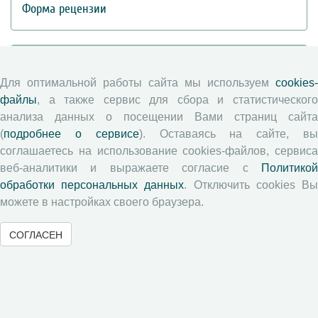
Форма рецензии
Журналы ВолНЦ РАН
Для оптимальной работы сайта мы используем
cookies-
файлы
, а также сервис для сбора и статистического
Экономические и социальные перемены
анализа данных о посещении Вами страниц сайта
Проблемы развития территории
(
подробнее о сервисе
). Оставаясь на сайте, в
Вопросы территориального развития
соглашаетесь на использование cookies-файлов, сервиса
Социальное пространство
веб-аналитики и выражаете согласие с
Политикой
Юный экономист
обработки персональных данных
. Отключить cookies В
АгроЗооТехника
можете в настройках своего браузера.
СОГЛАСЕН