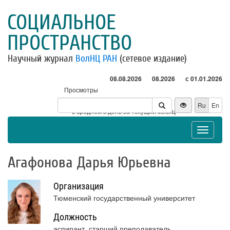
СОЦИАЛЬНОЕ
ПРОСТРАНСТВО
Научный журнал
ВолНЦ РАН
(сетевое издание)
08.08.2026
08.2026
с 01.01.2026
Просмотры
Посетители
Ru
En
* - в среднем в день за текущий месяц
Toggle
navigat
Агафонова Дарья Юрьевна
Организация
Тюменский государственный университет
Должность
аспирант, старший преподаватель