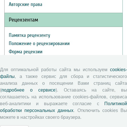
Авторские права
Рецензентам
Памятка рецензенту
Положение о рецензировании
Форма рецензии
Для оптимальной работы сайта мы используем
cookies-
Журналы ВолНЦ РАН
файлы
, а также сервис для сбора и статистического
анализа данных о посещении Вами страниц сайта
Экономические и социальные перемены
(
подробнее о сервисе
). Оставаясь на сайте, в
Проблемы развития территории
соглашаетесь на использование cookies-файлов, сервиса
веб-аналитики и выражаете согласие с
Политикой
Вопросы территориального развития
обработки персональных данных
. Отключить cookies В
Социальное пространство
можете в настройках своего браузера.
Юный экономист