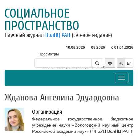
СОЦИАЛЬНОЕ
ПРОСТРАНСТВО
Научный журнал
ВолНЦ РАН
(сетевое издание)
10.08.2026
08.2026
с 01.01.2026
Просмотры
Посетители
Ru
En
* - в среднем в день за текущий месяц
Toggle
navigat
Жданова Ангелина Эдуардовна
Организация
Федеральное государственное бюджетное
учреждение науки «Вологодский научный центр
Российской академии наук» (ФГБУН ВолНЦ РАН)