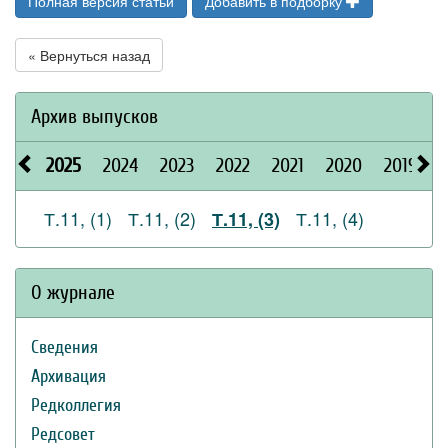
Полная версия статьи
Добавить в подборку
« Вернуться назад
Архив выпусков
2025
2024
2023
2022
2021
2020
2019
2
Т.11, (1)
Т.11, (2)
Т.11, (4)
Т.11, (3)
О журнале
Сведения
Архивация
Редколлегия
Редсовет