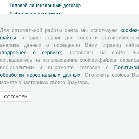
Типовой лицензионный договор
Публикационная этика
Согласие на обработку персональных данных
Для оптимальной работы сайта мы используем
cookies-
Авторские права
файлы
, а также сервис для сбора и статистического
анализа данных о посещении Вами страниц сайта
Рецензентам
(
подробнее о сервисе
). Оставаясь на сайте, в
соглашаетесь на использование cookies-файлов, сервиса
Памятка рецензенту
веб-аналитики и выражаете согласие с
Политикой
Положение о рецензировании
обработки персональных данных
. Отключить cookies В
можете в настройках своего браузера.
Форма рецензии
СОГЛАСЕН
Журналы ВолНЦ РАН
Экономические и социальные перемены
Проблемы развития территории