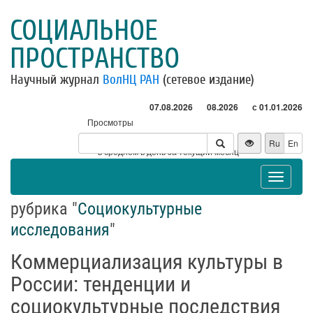
СОЦИАЛЬНОЕ
ПРОСТРАНСТВО
Научный журнал
ВолНЦ РАН
(сетевое издание)
07.08.2026
08.2026
с 01.01.2026
Просмотры
Посетители
Ru
En
* - в среднем в день за текущий месяц
Toggle
navigat
рубрика "
Социокультурные
исследования
"
Коммерциализация культуры в
России: тенденции и
социокультурные последствия