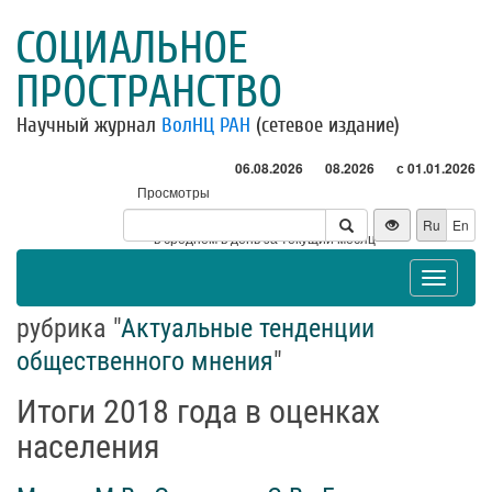
СОЦИАЛЬНОЕ
ПРОСТРАНСТВО
Научный журнал
ВолНЦ РАН
(сетевое издание)
06.08.2026
08.2026
с 01.01.2026
Просмотры
Посетители
Ru
En
* - в среднем в день за текущий месяц
Toggle
navigat
рубрика "
Актуальные тенденции
общественного мнения
"
Итоги 2018 года в оценках
населения