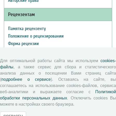
Авторские права
Рецензентам
Памятка рецензенту
Положение о рецензировании
Форма рецензии
Для оптимальной работы сайта мы используем
cookies-
Журналы ВолНЦ РАН
файлы
, а также сервис для сбора и статистического
анализа данных о посещении Вами страниц сайта
Экономические и социальные перемены
(
подробнее о сервисе
). Оставаясь на сайте, в
Проблемы развития территории
соглашаетесь на использование cookies-файлов, сервиса
Вопросы территориального развития
веб-аналитики и выражаете согласие с
Политикой
обработки персональных данных
. Отключить cookies В
Социальное пространство
можете в настройках своего браузера.
Юный экономист
АгроЗооТехника