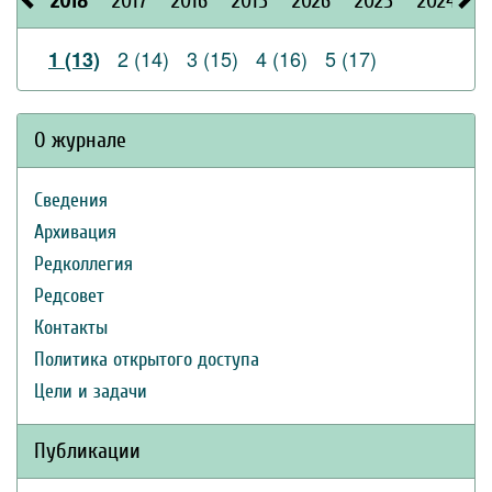
2018
2017
2016
2015
2026
2025
2024
2
2 (14)
3 (15)
4 (16)
5 (17)
1 (13)
О журнале
Сведения
Архивация
Редколлегия
Редсовет
Контакты
Политика открытого доступа
Цели и задачи
Публикации