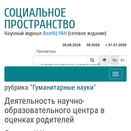
СОЦИАЛЬНОЕ
ПРОСТРАНСТВО
Научный журнал
ВолНЦ РАН
(сетевое издание)
09.08.2026
08.2026
с 01.01.2026
Просмотры
Посетители
Ru
En
* - в среднем в день за текущий месяц
Toggle
navigat
рубрика "
Гуманитарные науки
"
Деятельность научно-
образовательного центра в
оценках родителей