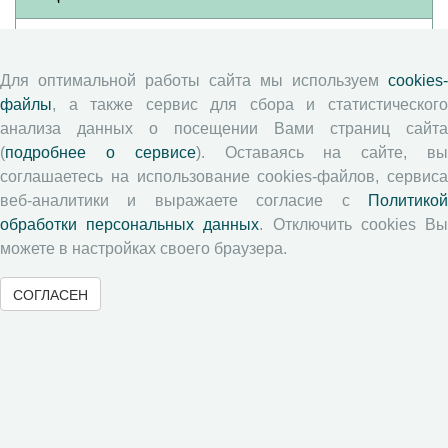
Памятка рецензенту
Положение о рецензировании
Для оптимальной работы сайта мы используем
cookies-
файлы
, а также сервис для сбора и статистического
Форма рецензии
анализа данных о посещении Вами страниц сайта
(
подробнее о сервисе
). Оставаясь на сайте, в
соглашаетесь на использование cookies-файлов, сервиса
Журналы ВолНЦ РАН
веб-аналитики и выражаете согласие с
Политикой
обработки персональных данных
. Отключить cookies В
Экономические и социальные перемены
можете в настройках своего браузера.
Проблемы развития территории
Вопросы территориального развития
СОГЛАСЕН
Социальное пространство
Юный экономист
АгроЗооТехника