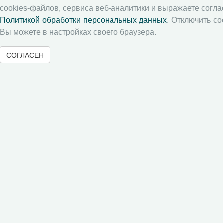
cookies-файлов, сервиса веб-аналитики и выражаете согла
Памятка рецензенту
Политикой обработки персональных данных
. Отключить co
Положение о рецензировании
Вы можете в настройках своего браузера.
Форма рецензии
СОГЛАСЕН
Журналы ВолНЦ РАН
Экономические и социальные перемены
Проблемы развития территории
Вопросы территориального развития
Социальное пространство
Юный экономист
АгроЗооТехника