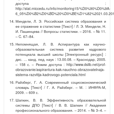
доступа :
http://stat.miccedu.ru/info/monitoring15/%D0%90%D0%9A-
6_05%D0%B2%D0%BD%20%D0%BE%D1%82%2021.03.2016
Миндели, Л. Э. Российская система образования и
ее отражение в статистике [Текст] / Л. Э. Миндели, Н.
И. Пашинцева // Вопросы статистики. – 2016. – № 11.
– C. 67–84.
Непомнящая, Л. В. Аспирантура как научно-
образовательная система развития кадрового
потенциала высшей школы [Электронный ресурс] :
дис. … канд. пед. наук : 13.00.08. – Краснодар, 2005.
– 158 с. – Режим доступа : http://www.dslib.net/prof-
obrazovanie/aspirantura-kak-nauchno-obrazovatelnaja-
sistema-razvitija-kadrovogo-potenciala.html
Райзберг, Г. А. Современный социоэкономический
словарь [Текст] / Г. А. Райзберг. – М. : ИНФРА-М,
2009. – 609 с.
Шапкин, В. В. Эффективность образовательной
системы ДПО [Текст] / В. В. Шапкин // Академия
профессионального образования. – 2014. – № 3–4. –