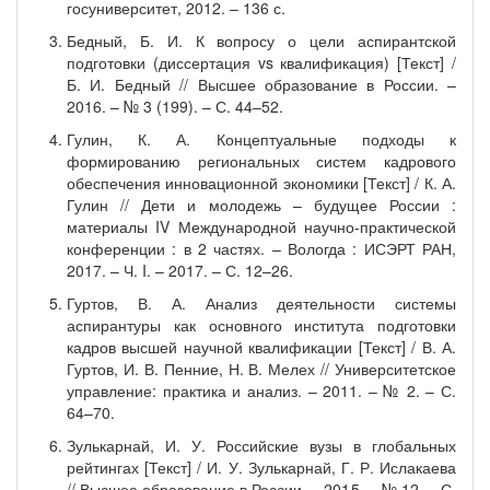
госуниверситет, 2012. – 136 с.
Бедный, Б. И. К вопросу о цели аспирантской
подготовки (диссертация vs квалификация) [Текст] /
Б. И. Бедный // Высшее образование в России. –
2016. – № 3 (199). – С. 44–52.
Гулин, К. А. Концептуальные подходы к
формированию региональных систем кадрового
обеспечения инновационной экономики [Текст] / К. А.
Гулин // Дети и молодежь – будущее России :
материалы IV Международной научно-практической
конференции : в 2 частях. – Вологда : ИСЭРТ РАН,
2017. – Ч. I. – 2017. – С. 12–26.
Гуртов, В. А. Анализ деятельности системы
аспирантуры как основного института подготовки
кадров высшей научной квалификации [Текст] / В. А.
Гуртов, И. В. Пенние, Н. В. Мелех // Университетское
управление: практика и анализ. – 2011. – № 2. – С.
64–70.
Зулькарнай, И. У. Российские вузы в глобальных
рейтингах [Текст] / И. У. Зулькарнай, Г. Р. Ислакаева
// Высшее образование в России. – 2015. – № 12. – С.