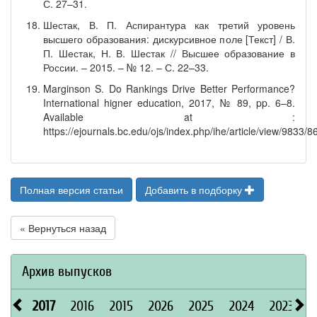
С. 27–31.
Шестак, В. П. Аспирантура как третий уровень
высшего образования: дискурсивное поле [Текст] / В.
П. Шестак, Н. В. Шестак // Высшее образование в
России. – 2015. – № 12. – С. 22–33.
Marginson S. Do Rankings Drive Better Performance?
International higner education, 2017, № 89, pp. 6–8.
Available at :
https://ejournals.bc.edu/ojs/index.php/ihe/article/view/9833/8
Полная версия статьи
Добавить в подборку
« Вернуться назад
Архив выпусков
2017
2016
2015
2026
2025
2024
2023
2