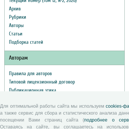
Текущий номер (Том 12, №2, 2026)
Архив
Рубрики
Авторы
Статьи
Подборка статей
Авторам
Правила для авторов
Типовой лицензионный договор
Публикационная этика
Согласие на обработку персональных данных
Для оптимальной работы сайта мы используем
cookies-ф
Авторские права
а также сервис для сбора и статистического анализа дан
посещении Вами страниц сайта (
подробнее о серв
Рецензентам
Оставаясь на сайте, вы соглашаетесь на использов