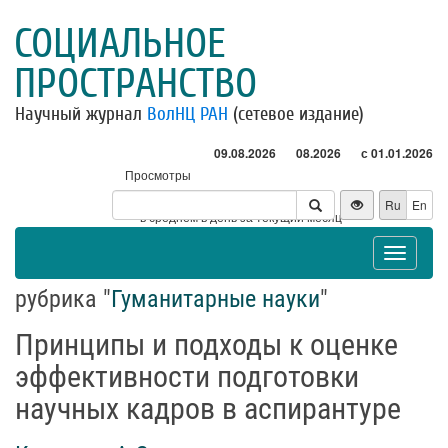
СОЦИАЛЬНОЕ
ПРОСТРАНСТВО
Научный журнал
ВолНЦ РАН
(сетевое издание)
09.08.2026
08.2026
с 01.01.2026
Просмотры
Посетители
Ru
En
* - в среднем в день за текущий месяц
Toggle
navigat
рубрика "
Гуманитарные науки
"
Принципы и подходы к оценке
эффективности подготовки
научных кадров в аспирантуре