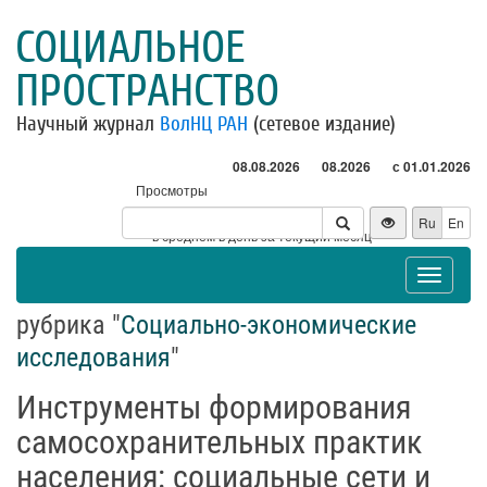
СОЦИАЛЬНОЕ
ПРОСТРАНСТВО
Научный журнал
ВолНЦ РАН
(сетевое издание)
08.08.2026
08.2026
с 01.01.2026
Просмотры
Посетители
Ru
En
* - в среднем в день за текущий месяц
Toggle
navigat
рубрика "
Социально-экономические
исследования
"
Инструменты формирования
самосохранительных практик
населения: социальные сети и