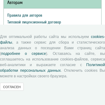
Авторам
Правила для авторов
Типовой лицензионный договор
Публикационная этика
Согласие на обработку персональных данных
Для оптимальной работы сайта мы используем
cookies-
Авторские права
файлы
, а также сервис для сбора и статистического
анализа данных о посещении Вами страниц сайта
(
подробнее о сервисе
). Оставаясь на сайте, в
Рецензентам
соглашаетесь на использование cookies-файлов, сервиса
веб-аналитики и выражаете согласие с
Политикой
Памятка рецензенту
обработки персональных данных
. Отключить cookies В
Положение о рецензировании
можете в настройках своего браузера.
Форма рецензии
СОГЛАСЕН
Журналы ВолНЦ РАН