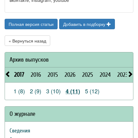
вконтакте, instagram, youtube
Полная версия статьи
Добавить в подборку
« Вернуться назад
Архив выпусков
2017
2016
2015
2026
2025
2024
2023
2
1 (8)
2 (9)
3 (10)
5 (12)
4 (11)
О журнале
Сведения