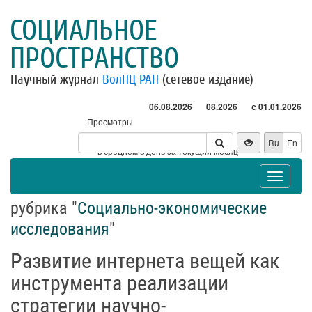
СОЦИАЛЬНОЕ
ПРОСТРАНСТВО
Научный журнал
ВолНЦ РАН
(сетевое издание)
06.08.2026
08.2026
с 01.01.2026
Просмотры
Посетители
Ru
En
* - в среднем в день за текущий месяц
Toggle
navigat
рубрика "
Социально-экономические
исследования
"
Развитие интернета вещей как
инструмента реализации
стратегии научно-