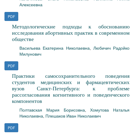
Алексеевна
PDF
Методологические подходы к обоснованию
исследования абортивных практик в современном
обществе
Васильева Екатерина Николаевна
,
Любичич Радойко
Милунович
PDF
Практики самосохранительного поведения
студентов медицинских и фармацевтических
вузов Санкт-Петербурга: к проблеме
рассогласования когнитивного и поведенческого
компонентов
Полтавская Мария Борисовна
,
Хомутова Наталья
Николаевна
,
Плешаков Иван Николаевич
PDF