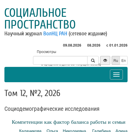
СОЦИАЛЬНОЕ
ПРОСТРАНСТВО
Научный журнал
ВолНЦ РАН
(сетевое издание)
09.08.2026
08.2026
с 01.01.2026
Просмотры
Посетители
Ru
En
* - в среднем в день за текущий месяц
Toggle
navigat
Том 12, №2, 2026
Социодемографические исследования
Компетенции как фактор баланса работы и семьи
Калачикова Ольга Николаевна
,
Галибина Алина