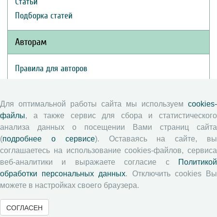
Статьи
Подборка статей
Авторам
Правила для авторов
Типовой лицензионный договор
Публикационная этика
Для оптимальной работы сайта мы используем
cookies-
Согласие на обработку персональных данных
файлы
, а также сервис для сбора и статистического
Авторские права
анализа данных о посещении Вами страниц сайта
(
подробнее о сервисе
). Оставаясь на сайте, в
Рецензентам
соглашаетесь на использование cookies-файлов, сервиса
веб-аналитики и выражаете согласие с
Политикой
обработки персональных данных
. Отключить cookies В
Памятка рецензенту
можете в настройках своего браузера.
Положение о рецензировании
Форма рецензии
СОГЛАСЕН