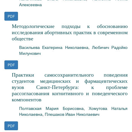
Алексеевна
PDF
Методологические подходы к обоснованию
исследования абортивных практик в современном
обществе
Васильева Екатерина Николаевна
,
Любичич Радойко
Милунович
PDF
Практики самосохранительного поведения
студентов медицинских и фармацевтических
вузов Санкт-Петербурга: к проблеме
рассогласования когнитивного и поведенческого
компонентов
Полтавская Мария Борисовна
,
Хомутова Наталья
Николаевна
,
Плешаков Иван Николаевич
PDF