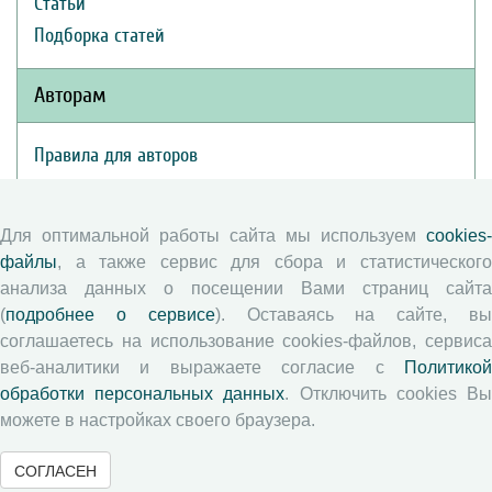
Статьи
Подборка статей
Авторам
Правила для авторов
Типовой лицензионный договор
Публикационная этика
Для оптимальной работы сайта мы используем
cookies-
Согласие на обработку персональных данных
файлы
, а также сервис для сбора и статистического
Авторские права
анализа данных о посещении Вами страниц сайта
(
подробнее о сервисе
). Оставаясь на сайте, в
Рецензентам
соглашаетесь на использование cookies-файлов, сервиса
веб-аналитики и выражаете согласие с
Политикой
обработки персональных данных
. Отключить cookies В
Памятка рецензенту
можете в настройках своего браузера.
Положение о рецензировании
Форма рецензии
СОГЛАСЕН