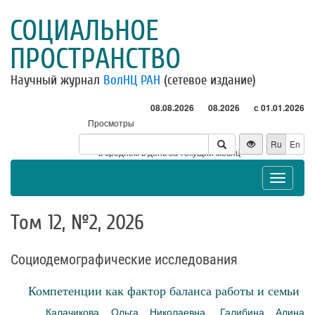
СОЦИАЛЬНОЕ
ПРОСТРАНСТВО
Научный журнал
ВолНЦ РАН
(сетевое издание)
08.08.2026
08.2026
с 01.01.2026
Просмотры
Посетители
Ru
En
* - в среднем в день за текущий месяц
Toggle
navigat
Том 12, №2, 2026
Социодемографические исследования
Компетенции как фактор баланса работы и семьи
Калачикова Ольга Николаевна
,
Галибина Алина