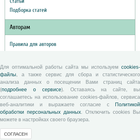
Статьи
Подборка статей
Авторам
Правила для авторов
Типовой лицензионный договор
Публикационная этика
Для оптимальной работы сайта мы используем
cookies-
Согласие на обработку персональных данных
файлы
, а также сервис для сбора и статистического
Авторские права
анализа данных о посещении Вами страниц сайта
(
подробнее о сервисе
). Оставаясь на сайте, в
Рецензентам
соглашаетесь на использование cookies-файлов, сервиса
веб-аналитики и выражаете согласие с
Политикой
обработки персональных данных
. Отключить cookies В
Памятка рецензенту
можете в настройках своего браузера.
Положение о рецензировании
Форма рецензии
СОГЛАСЕН