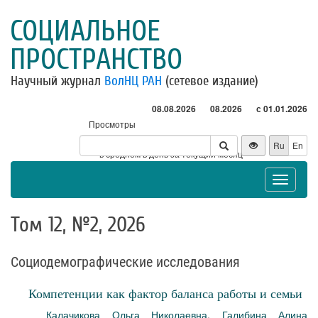
СОЦИАЛЬНОЕ
ПРОСТРАНСТВО
Научный журнал
ВолНЦ РАН
(сетевое издание)
08.08.2026
08.2026
с 01.01.2026
Просмотры
Посетители
Ru
En
* - в среднем в день за текущий месяц
Toggle
navigat
Том 12, №2, 2026
Социодемографические исследования
Компетенции как фактор баланса работы и семьи
Калачикова Ольга Николаевна
,
Галибина Алина