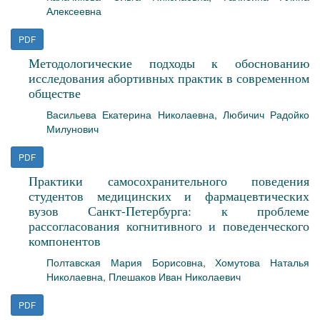
Алексеевна
PDF
Методологические подходы к обоснованию
исследования абортивных практик в современном
обществе
Васильева Екатерина Николаевна
,
Любичич Радойко
Милунович
PDF
Практики самосохранительного поведения
студентов медицинских и фармацевтических
вузов Санкт-Петербурга: к проблеме
рассогласования когнитивного и поведенческого
компонентов
Полтавская Мария Борисовна
,
Хомутова Наталья
Николаевна
,
Плешаков Иван Николаевич
PDF