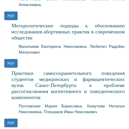
Алексеевна
PDF
Методологические подходы к обоснованию
исследования абортивных практик в современном
обществе
Васильева Екатерина Николаевна
,
Любичич Радойко
Милунович
PDF
Практики самосохранительного поведения
студентов медицинских и фармацевтических
вузов Санкт-Петербурга: к проблеме
рассогласования когнитивного и поведенческого
компонентов
Полтавская Мария Борисовна
,
Хомутова Наталья
Николаевна
,
Плешаков Иван Николаевич
PDF