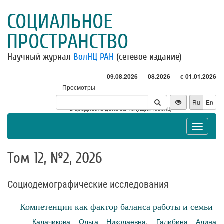
СОЦИАЛЬНОЕ
ПРОСТРАНСТВО
Научный журнал
ВолНЦ РАН
(сетевое издание)
09.08.2026
08.2026
с 01.01.2026
Просмотры
Посетители
Ru
En
* - в среднем в день за текущий месяц
Toggle
navigat
Том 12, №2, 2026
Социодемографические исследования
Компетенции как фактор баланса работы и семьи
Калачикова Ольга Николаевна
,
Галибина Алина