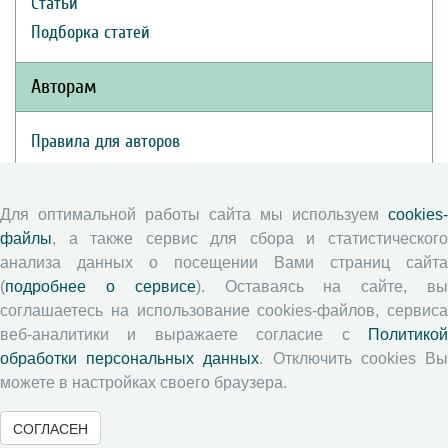
Статьи
Подборка статей
Авторам
Правила для авторов
Типовой лицензионный договор
Публикационная этика
Для оптимальной работы сайта мы используем
cookies-
Согласие на обработку персональных данных
файлы
, а также сервис для сбора и статистического
Авторские права
анализа данных о посещении Вами страниц сайта
(
подробнее о сервисе
). Оставаясь на сайте, в
Рецензентам
соглашаетесь на использование cookies-файлов, сервиса
веб-аналитики и выражаете согласие с
Политикой
обработки персональных данных
. Отключить cookies В
Памятка рецензенту
можете в настройках своего браузера.
Положение о рецензировании
Форма рецензии
СОГЛАСЕН