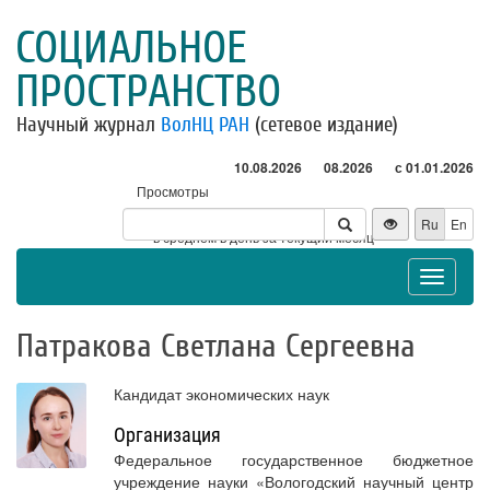
СОЦИАЛЬНОЕ
ПРОСТРАНСТВО
Научный журнал
ВолНЦ РАН
(сетевое издание)
10.08.2026
08.2026
с 01.01.2026
Просмотры
Посетители
Ru
En
* - в среднем в день за текущий месяц
Toggle
navigat
Патракова Светлана Сергеевна
Кандидат экономических наук
Организация
Федеральное государственное бюджетное
учреждение науки «Вологодский научный центр