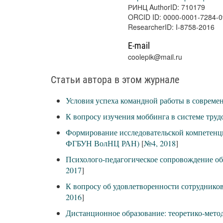
РИНЦ AuthorID: 710179
ORCID ID: 0000-0001-7284-
ResearcherID: I-8758-2016
E-mail
coolepik@mail.ru
Статьи автора в этом журнале
Условия успеха командной работы в совреме
К вопросу изучения моббинга в системе тру
Формирование исследовательской компетенц
ФГБУН ВолНЦ РАН)
[
№4, 2018
]
Психолого-педагогическое сопровождение об
2017
]
К вопросу об удовлетворенности сотруднико
2016
]
Дистанционное образование: теоретико-мето