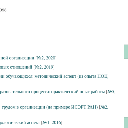
0998
нной организации
[
№2, 2020
]
довых отношений
[
№2, 2019
]
ии обучающихся: методический аспект (из опыта НОЦ
разовательного процесса: практический опыт работы
[
№5,
в трудом в организации (на примере ИСЭРТ РАН)
[
№2,
дологический аспект
[
№1, 2016
]