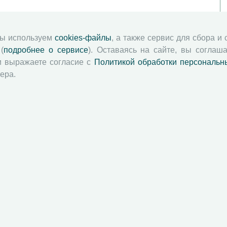
мы используем
cookies-файлы
, а также сервис для сбора и
(
подробнее о сервисе
). Оставаясь на сайте, вы соглаша
и выражаете согласие с
Политикой обработки персональн
ера.
й академии наук
Attribution-NonCommercial-NoDerivatives 4.0 International License
 и распространять без дополнительного разрешения