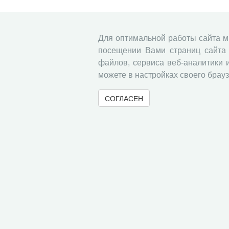
Для оптимальной работы сайта 
посещении Вами страниц сайта 
файлов, сервиса веб-аналитики 
можете в настройках своего брауз
СОГЛАСЕН
© 2000-2026 Вологодский научный центр Российско
Контент доступен под лицензией
Creative Commons 
Метаданные издания можно просматривать, скачивать, копировать