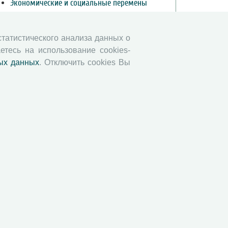
Экономические и социальные перемены
Проблемы развития территории
Вопросы территориального развития
 статистического анализа данных о
Социальное пространство
етесь на использование cookies-
Юный экономист
ых данных
. Отключить cookies Вы
АгроЗооТехника