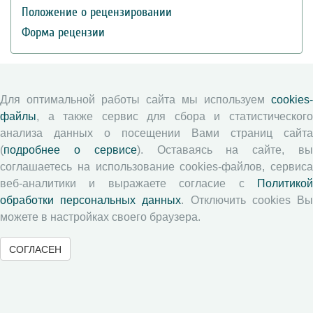
Положение о рецензировании
Форма рецензии
Журналы ВолНЦ РАН
Для оптимальной работы сайта мы используем
cookies-
файлы
, а также сервис для сбора и статистического
Экономические и социальные перемены
анализа данных о посещении Вами страниц сайта
Проблемы развития территории
(
подробнее о сервисе
). Оставаясь на сайте, в
Вопросы территориального развития
соглашаетесь на использование cookies-файлов, сервиса
Социальное пространство
веб-аналитики и выражаете согласие с
Политикой
обработки персональных данных
. Отключить cookies В
Юный экономист
можете в настройках своего браузера.
АгроЗооТехника
СОГЛАСЕН