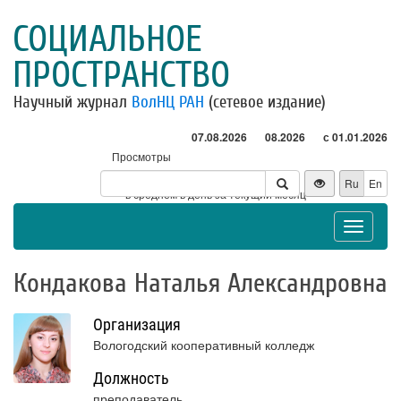
СОЦИАЛЬНОЕ
ПРОСТРАНСТВО
Научный журнал
ВолНЦ РАН
(сетевое издание)
07.08.2026
08.2026
с 01.01.2026
Просмотры
Посетители
Ru
En
* - в среднем в день за текущий месяц
Toggle
navigat
Кондакова Наталья Александровна
Организация
Вологодский кооперативный колледж
Должность
преподаватель