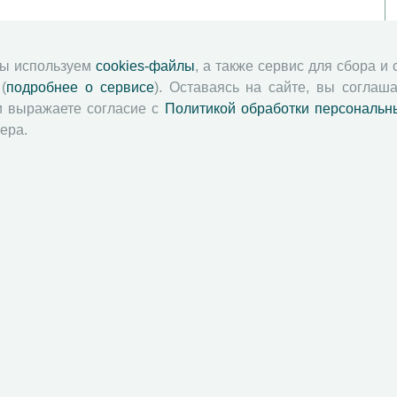
мы используем
cookies-файлы
, а также сервис для сбора и
(
подробнее о сервисе
). Оставаясь на сайте, вы соглаша
и выражаете согласие с
Политикой обработки персональн
ера.
й академии наук
Attribution-NonCommercial-NoDerivatives 4.0 International License
 и распространять без дополнительного разрешения