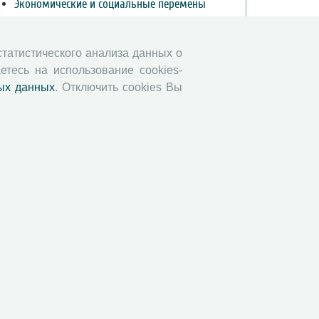
Экономические и социальные перемены
Проблемы развития территории
Вопросы территориального развития
 статистического анализа данных о
Социальное пространство
етесь на использование cookies-
Юный экономист
ых данных
. Отключить cookies Вы
АгроЗооТехника