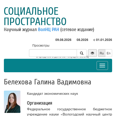
СОЦИАЛЬНОЕ
ПРОСТРАНСТВО
Научный журнал
ВолНЦ РАН
(сетевое издание)
09.08.2026
08.2026
с 01.01.2026
Просмотры
Посетители
Ru
En
* - в среднем в день за текущий месяц
Toggle
navigat
Белехова Галина Вадимовна
Кандидат экономических наук
Организация
Федеральное государственное бюджетное
учреждение науки «Вологодский научный центр