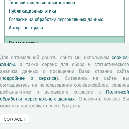
Типовой лицензионный договор
Публикационная этика
Согласие на обработку персональных данных
Авторские права
Рецензентам
Для оптимальной работы сайта мы используем
cookies-
Памятка рецензенту
файлы
, а также сервис для сбора и статистического
Положение о рецензировании
анализа данных о посещении Вами страниц сайта
Форма рецензии
(
подробнее о сервисе
). Оставаясь на сайте, в
соглашаетесь на использование cookies-файлов, сервиса
веб-аналитики и выражаете согласие с
Политикой
Журналы ВолНЦ РАН
обработки персональных данных
. Отключить cookies В
можете в настройках своего браузера.
Экономические и социальные перемены
СОГЛАСЕН
Проблемы развития территории