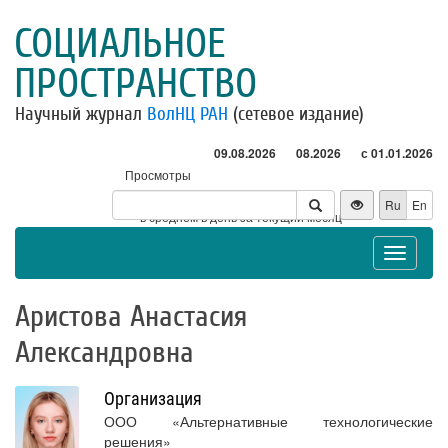
СОЦИАЛЬНОЕ
ПРОСТРАНСТВО
Научный журнал
ВолНЦ РАН
(сетевое издание)
09.08.2026
08.2026
с 01.01.2026
Просмотры
Посетители
Ru
En
* - в среднем в день за текущий месяц
Toggle
navigat
Аристова Анастасия
Александровна
Организация
ООО «Альтернативные технологические
решения»