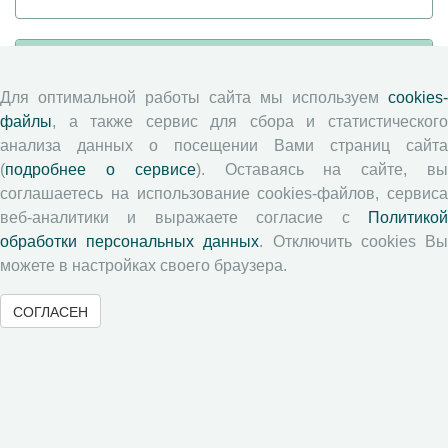
Журналы ВолНЦ РАН
Для оптимальной работы сайта мы используем
cookies-
Экономические и социальные перемены
файлы
, а также сервис для сбора и статистического
Проблемы развития территории
анализа данных о посещении Вами страниц сайта
(
подробнее о сервисе
). Оставаясь на сайте, в
Вопросы территориального развития
соглашаетесь на использование cookies-файлов, сервиса
Социальное пространство
веб-аналитики и выражаете согласие с
Политикой
Юный экономист
обработки персональных данных
. Отключить cookies В
АгроЗооТехника
можете в настройках своего браузера.
СОГЛАСЕН
© 2000-2026 Вологодский научный центр Российской