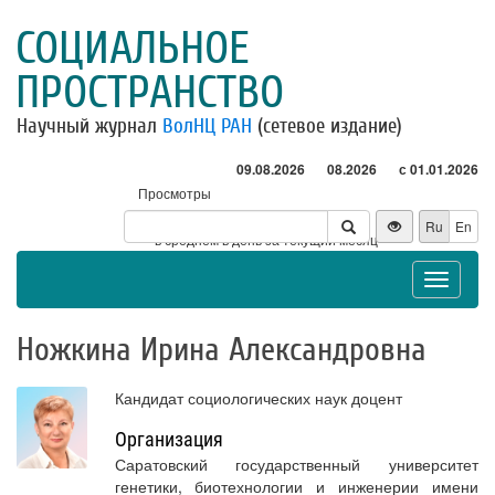
СОЦИАЛЬНОЕ
ПРОСТРАНСТВО
Научный журнал
ВолНЦ РАН
(сетевое издание)
09.08.2026
08.2026
с 01.01.2026
Просмотры
Посетители
Ru
En
* - в среднем в день за текущий месяц
Toggle
navigat
Ножкина Ирина Александровна
Кандидат социологических наук доцент
Организация
Саратовский государственный университет
генетики, биотехнологии и инженерии имени