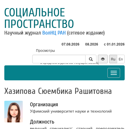
СОЦИАЛЬНОЕ
ПРОСТРАНСТВО
Научный журнал
ВолНЦ РАН
(сетевое издание)
07.08.2026
08.2026
с 01.01.2026
Просмотры
Посетители
Ru
En
* - в среднем в день за текущий месяц
Toggle
navigat
Хазипова Сюембика Рашитовна
Организация
Уфимский университет науки и технологий
Должность
ведущий специалист; старший преподаватель