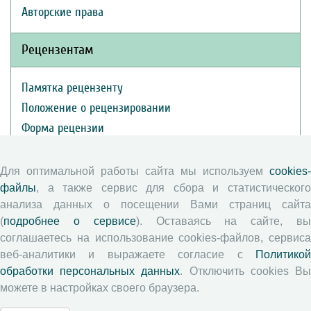
Авторские права
Рецензентам
Памятка рецензенту
Положение о рецензировании
Форма рецензии
Для оптимальной работы сайта мы используем
cookies-
Журналы ВолНЦ РАН
файлы
, а также сервис для сбора и статистического
анализа данных о посещении Вами страниц сайта
Экономические и социальные перемены
(
подробнее о сервисе
). Оставаясь на сайте, в
Проблемы развития территории
соглашаетесь на использование cookies-файлов, сервиса
веб-аналитики и выражаете согласие с
Политикой
Вопросы территориального развития
обработки персональных данных
. Отключить cookies В
Социальное пространство
можете в настройках своего браузера.
Юный экономист