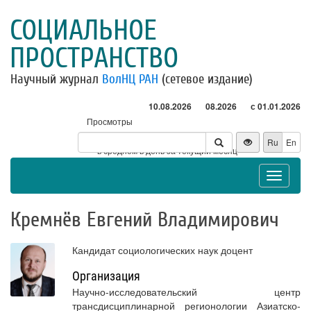
СОЦИАЛЬНОЕ
ПРОСТРАНСТВО
Научный журнал
ВолНЦ РАН
(сетевое издание)
10.08.2026
08.2026
с 01.01.2026
Просмотры
Посетители
Ru
En
* - в среднем в день за текущий месяц
Toggle
navigat
Кремнёв Евгений Владимирович
Кандидат социологических наук доцент
Организация
Научно-исследовательский центр
трансдисциплинарной регионологии Азиатско-