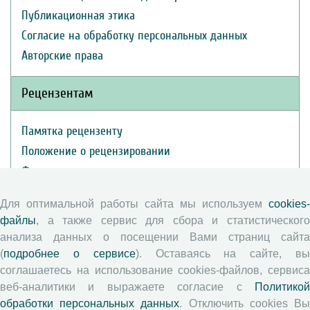
Публикационная этика
Согласие на обработку персональных данных
Авторские права
Рецензентам
Памятка рецензенту
Положение о рецензировании
Форма рецензии
Для оптимальной работы сайта мы используем
cookies-
файлы
, а также сервис для сбора и статистического
Журналы ВолНЦ РАН
анализа данных о посещении Вами страниц сайта
(
подробнее о сервисе
). Оставаясь на сайте, в
Экономические и социальные перемены
соглашаетесь на использование cookies-файлов, сервиса
Проблемы развития территории
веб-аналитики и выражаете согласие с
Политикой
Вопросы территориального развития
обработки персональных данных
. Отключить cookies В