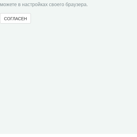
Социальное пространство
можете в настройках своего браузера.
Юный экономист
СОГЛАСЕН
АгроЗооТехника
© 2000-2026 Вологодский научный центр Российской
академии наук
Контент доступен под лицензией
Creative Commons Attribution-
NonCommercial-NoDerivatives 4.0 International License
Метаданные издания можно просматривать, скачивать, копировать и
распространять без дополнительного разрешения