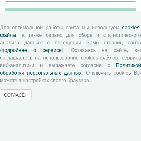
Журналы ВолНЦ РАН
Для оптимальной работы сайта мы используем
cookies-
Экономические и социальные перемены
файлы
, а также сервис для сбора и статистического
Проблемы развития территории
анализа данных о посещении Вами страниц сайта
Вопросы территориального развития
(
подробнее о сервисе
). Оставаясь на сайте, в
соглашаетесь на использование cookies-файлов, сервиса
Социальное пространство
веб-аналитики и выражаете согласие с
Политикой
Юный экономист
обработки персональных данных
. Отключить cookies В
АгроЗооТехника
можете в настройках своего браузера.
СОГЛАСЕН
© 2000-2026 Вологодский научный центр Российской
академии наук