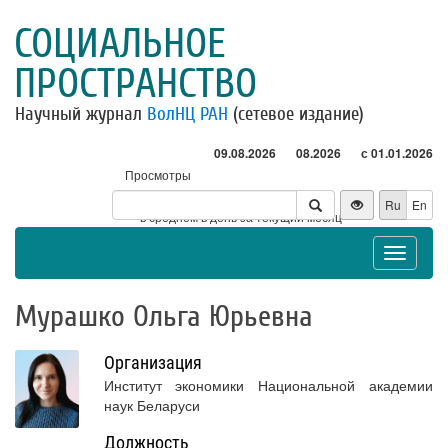
СОЦИАЛЬНОЕ
ПРОСТРАНСТВО
Научный журнал
ВолНЦ РАН
(сетевое издание)
09.08.2026
08.2026
с 01.01.2026
Просмотры
Посетители
Ru
En
* - в среднем в день за текущий месяц
Toggle
navigat
Мурашко Ольга Юрьевна
Организация
Институт экономики Национальной академии
наук Беларуси
Должность