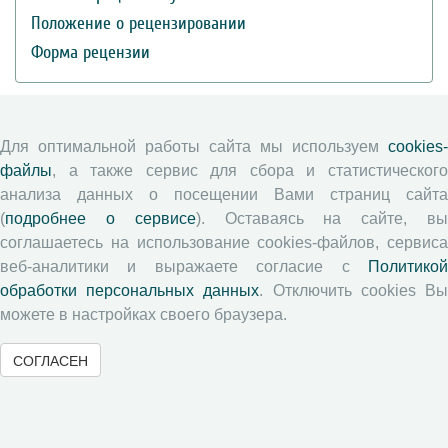
Положение о рецензировании
Форма рецензии
Журналы ВолНЦ РАН
Для оптимальной работы сайта мы используем
cookies-
файлы
, а также сервис для сбора и статистического
Экономические и социальные перемены
анализа данных о посещении Вами страниц сайта
Проблемы развития территории
(
подробнее о сервисе
). Оставаясь на сайте, в
Вопросы территориального развития
соглашаетесь на использование cookies-файлов, сервиса
Социальное пространство
веб-аналитики и выражаете согласие с
Политикой
обработки персональных данных
. Отключить cookies В
Юный экономист
можете в настройках своего браузера.
АгроЗооТехника
СОГЛАСЕН