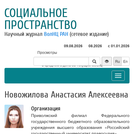
СОЦИАЛЬНОЕ
ПРОСТРАНСТВО
Научный журнал
ВолНЦ РАН
(сетевое издание)
09.08.2026
08.2026
с 01.01.2026
Просмотры
Посетители
Ru
En
* - в среднем в день за текущий месяц
Toggle
navigat
Новожилова Анастасия Алексеевна
Организация
Приволжский филиал Федерального
государственного бюджетного образовательного
учреждения высшего образования «Российский
государственный университет правосудия»