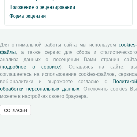
Положение о рецензировании
Форма рецензии
Журналы ВолНЦ РАН
Для оптимальной работы сайта мы используем
cookies-
файлы
, а также сервис для сбора и статистического
Экономические и социальные перемены
анализа данных о посещении Вами страниц сайта
Проблемы развития территории
(
подробнее о сервисе
). Оставаясь на сайте, в
Вопросы территориального развития
соглашаетесь на использование cookies-файлов, сервиса
Социальное пространство
веб-аналитики и выражаете согласие с
Политикой
обработки персональных данных
. Отключить cookies В
Юный экономист
можете в настройках своего браузера.
АгроЗооТехника
СОГЛАСЕН