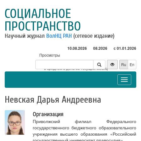
СОЦИАЛЬНОЕ
ПРОСТРАНСТВО
Научный журнал
ВолНЦ РАН
(сетевое издание)
10.08.2026
08.2026
с 01.01.2026
Просмотры
Посетители
Ru
En
* - в среднем в день за текущий месяц
Toggle
navigat
Невская Дарья Андреевна
Организация
Приволжский филиал Федерального
государственного бюджетного образовательного
учреждения высшего образования «Российский
государственный университет правосудия»