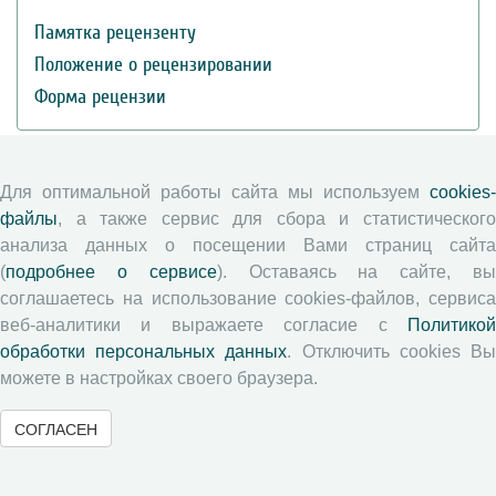
Памятка рецензенту
Положение о рецензировании
Форма рецензии
Журналы ВолНЦ РАН
Для оптимальной работы сайта мы используем
cookies-
файлы
, а также сервис для сбора и статистического
Экономические и социальные перемены
анализа данных о посещении Вами страниц сайта
Проблемы развития территории
(
подробнее о сервисе
). Оставаясь на сайте, в
соглашаетесь на использование cookies-файлов, сервиса
Вопросы территориального развития
веб-аналитики и выражаете согласие с
Политикой
Социальное пространство
обработки персональных данных
. Отключить cookies В
Юный экономист
можете в настройках своего браузера.
АгроЗооТехника
СОГЛАСЕН