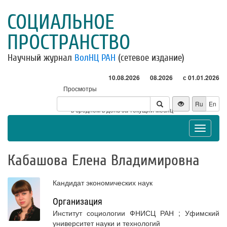
СОЦИАЛЬНОЕ
ПРОСТРАНСТВО
Научный журнал
ВолНЦ РАН
(сетевое издание)
10.08.2026
08.2026
с 01.01.2026
Просмотры
Посетители
Ru
En
* - в среднем в день за текущий месяц
Toggle
navigat
Кабашова Елена Владимировна
Кандидат экономических наук
Организация
Институт социологии ФНИСЦ РАН ; Уфимский
университет науки и технологий