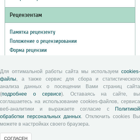
Рецензентам
Памятка рецензенту
Положение о рецензировании
Форма рецензии
Для оптимальной работы сайта мы используем
cookies-
Журналы ВолНЦ РАН
файлы
, а также сервис для сбора и статистического
анализа данных о посещении Вами страниц сайта
Экономические и социальные перемены
(
подробнее о сервисе
). Оставаясь на сайте, в
Проблемы развития территории
соглашаетесь на использование cookies-файлов, сервиса
Вопросы территориального развития
веб-аналитики и выражаете согласие с
Политикой
Социальное пространство
обработки персональных данных
. Отключить cookies В
можете в настройках своего браузера.
Юный экономист
АгроЗооТехника
СОГЛАСЕН