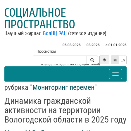
СОЦИАЛЬНОЕ
ПРОСТРАНСТВО
Научный журнал
ВолНЦ РАН
(сетевое издание)
06.08.2026
08.2026
с 01.01.2026
Просмотры
Посетители
Ru
En
* - в среднем в день за текущий месяц
Toggle
navigat
рубрика "
Мониторинг перемен
"
Динамика гражданской
активности на территории
Вологодской области в 2025 году