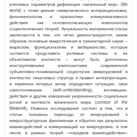
ключевых параметров дефиниции «жизненный мир» (life
world) с точки зрения символического интеракционизма,
феноменологии и прагматики коммуникативного
действия как основополагающих компонентов
социологических теорий. Актуальность материалов статьи
заключается в том, что четко демонстрируется, каким
образом основные макротечения в гуманитарной науке –
марксизм, функционализм и веберианство, которые
пытаются представить ролевые системы в их
объективном контексте – могут быть дополнены
конструктивными компонентами современной
субъективно-понимающей социологии микроуровней в
контекстах смысловых структур и правил интерпретации,
в терминах которых актор определяет ситуацию, свое
самопонимание (self-understanding), мотивацию,
действия и другие измерения укорененности социальных
ролей в контексте жизненного мира (context of the
lifeworld). Новизна исследования состоит в том, что в
статье показаны переходы от микроуровней к
макроструктурным феноменам и обратно как результаты
взаимодействий и коммуникаций на микроуровне, в том
числе в рамках теорий «порядков взаимодействия»