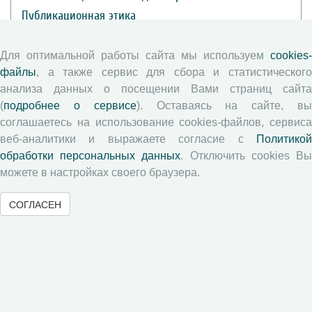
Публикационная этика
Согласие на обработку персональных данных
Авторские права
Для оптимальной работы сайта мы используем
cookies-
файлы
, а также сервис для сбора и статистического
анализа данных о посещении Вами страниц сайта
Рецензентам
(
подробнее о сервисе
). Оставаясь на сайте, в
соглашаетесь на использование cookies-файлов, сервиса
Памятка рецензенту
веб-аналитики и выражаете согласие с
Политикой
Положение о рецензировании
обработки персональных данных
. Отключить cookies В
Форма рецензии
можете в настройках своего браузера.
СОГЛАСЕН
Журналы ВолНЦ РАН
Экономические и социальные перемены
Проблемы развития территории
Вопросы территориального развития