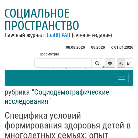
СОЦИАЛЬНОЕ
ПРОСТРАНСТВО
Научный журнал
ВолНЦ РАН
(сетевое издание)
08.08.2026
08.2026
с 01.01.2026
Просмотры
Посетители
Ru
En
* - в среднем в день за текущий месяц
Toggle
navigat
рубрика "
Социодемографические
исследования
"
Специфика условий
формирования здоровья детей в
многодетных семьях: опыт