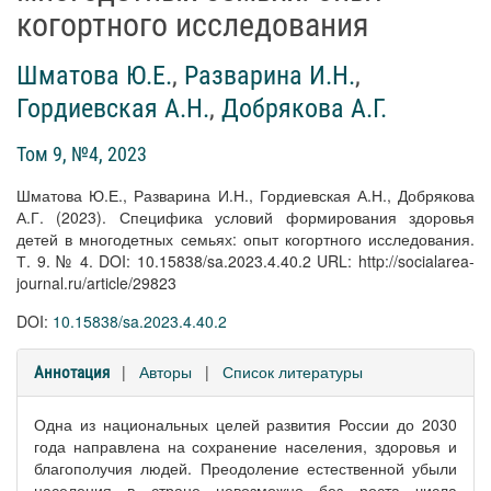
когортного исследования
Шматова Ю.Е.
,
Разварина И.Н.
,
Гордиевская А.Н.
,
Добрякова А.Г.
Том 9, №4, 2023
Шматова Ю.Е., Разварина И.Н., Гордиевская А.Н., Добрякова
А.Г. (2023). Специфика условий формирования здоровья
детей в многодетных семьях: опыт когортного исследования.
Т. 9. № 4. DOI: 10.15838/sa.2023.4.40.2 URL: http://socialarea-
journal.ru/article/29823
DOI:
10.15838/sa.2023.4.40.2
|
Авторы
|
Список литературы
Аннотация
Одна из национальных целей развития России до 2030
года направлена на сохранение населения, здоровья и
благополучия людей. Преодоление естественной убыли
населения в стране невозможно без роста числа