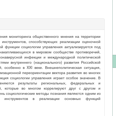
дения мониторинга общественного мнения на территории
х инструментов, способствующих реализации оценочной
ой функции социологии управления актуализируется под
 накапливающихся в мировом сообществе противоречий,
ронавирусной инфекции и международной политической
стями внутреннего (национального) развития Российской
 особенно в XXI веке. Внешнеполитическая ситуация,
лизационной переориентации вектора развития во многих
нкция социологии управления играет особое значение. В
еняются результаты региональных, федеральных и
ий, которые во многом коррелируют друг с другом и
день социологические методы познания являются одним из
х инструментов в реализации основных функций