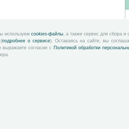
мы используем
cookies-файлы
, а также сервис для сбора и
(
подробнее о сервисе
). Оставаясь на сайте, вы соглаша
и выражаете согласие с
Политикой обработки персональн
ера.
й академии наук
Attribution-NonCommercial-NoDerivatives 4.0 International License
 и распространять без дополнительного разрешения