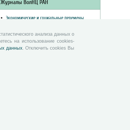
Журналы ВолНЦ РАН
Экономические и социальные перемены
Проблемы развития территории
Вопросы территориального развития
 статистического анализа данных о
етесь на использование cookies-
Социальное пространство
ых данных
. Отключить cookies Вы
Юный экономист
АгроЗооТехника