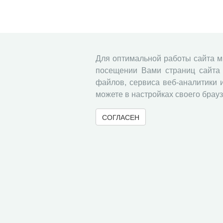
Для оптимальной работы сайта 
посещении Вами страниц сайта 
файлов, сервиса веб-аналитики 
можете в настройках своего брауз
СОГЛАСЕН
© 2000-2026 Вологодский научный центр Российско
Контент доступен под лицензией
Creative Commons 
Метаданные издания можно просматривать, скачивать, копировать