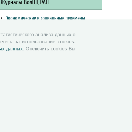
Журналы ВолНЦ РАН
Экономические и социальные перемены
Проблемы развития территории
Вопросы территориального развития
 статистического анализа данных о
етесь на использование cookies-
Социальное пространство
ых данных
. Отключить cookies Вы
Юный экономист
АгроЗооТехника