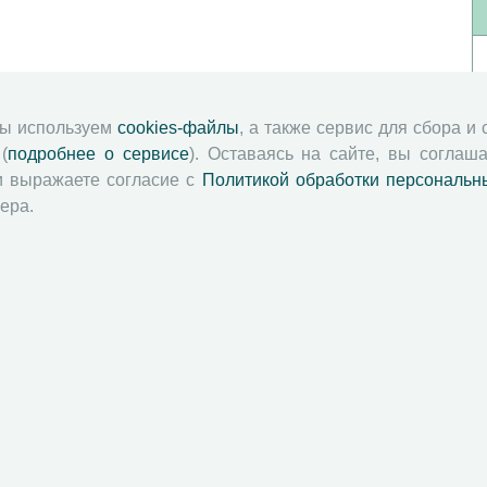
мы используем
cookies-файлы
, а также сервис для сбора и
(
подробнее о сервисе
). Оставаясь на сайте, вы соглаша
и выражаете согласие с
Политикой обработки персональн
ера.
й академии наук
Attribution-NonCommercial-NoDerivatives 4.0 International License
 и распространять без дополнительного разрешения