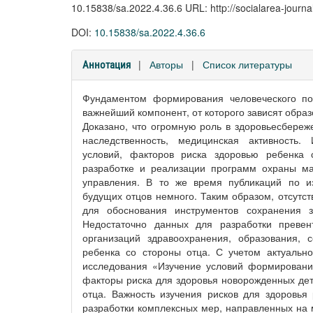
10.15838/sa.2022.4.36.6 URL: http://socialarea-journal
DOI:
10.15838/sa.2022.4.36.6
|
Авторы
|
Список литературы
Аннотация
Фундаментом формирования человеческого пот
важнейший компонент, от которого зависят обра
Доказано, что огромную роль в здоровьесбереж
наследственность, медицинская активность.
условий, факторов риска здоровью ребенка 
разработке и реализации программ охраны мат
управления. В то же время публикаций по из
будущих отцов немного. Таким образом, отсутс
для обоснования инструментов сохранения 
Недостаточно данных для разработки превен
организаций здравоохранения, образования,
ребенка со стороны отца. С учетом актуальн
исследования «Изучение условий формирования
факторы риска для здоровья новорожденных дете
отца. Важность изучения рисков для здоровья
разработки комплексных мер, направленных на м