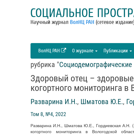
СОЦИАЛЬНОЕ ПРОСТР
Научный журнал
ВолНЦ РАН
(сетевое издание
ВолНЦ РАН
О журнале
Публикации
рубрика "
Социодемографические 
Здоровый отец – здоровые 
когортного мониторинга в 
Разварина И.Н.
,
Шматова Ю.Е.
,
Го
Том 8, №4, 2022
Разварина И.Н., Шматова Ю.Е., Гордиевская А.Н. 
когортного мониторинга в Вологодской обла