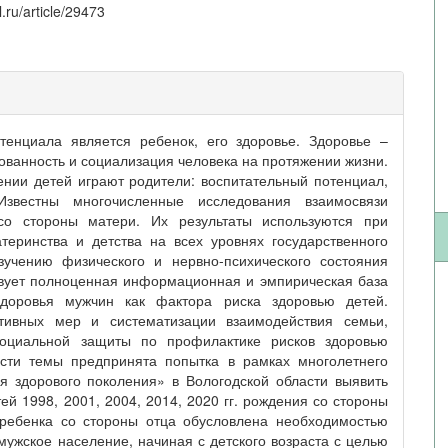
.ru/article/29473
енциала является ребенок, его здоровье. Здоровье –
зованность и социализация человека на протяжении жизни.
ении детей играют родители: воспитательный потенциал,
 Известны многочисленные исследования взаимосвязи
со стороны матери. Их результаты используются при
еринства и детства на всех уровнях государственного
учению физического и нервно-психического состояния
твует полноценная информационная и эмпирическая база
здоровья мужчин как фактора риска здоровью детей.
тивных мер и систематизации взаимодействия семьи,
 социальной защиты по профилактике рисков здоровью
ости темы предпринята попытка в рамках многолетнего
 здорового поколения» в Вологодской области выявить
й 1998, 2001, 2004, 2014, 2020 гг. рождения со стороны
 ребенка со стороны отца обусловлена необходимостью
ужское население, начиная с детского возраста с целью