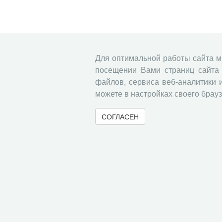
Для оптимальной работы сайта 
посещении Вами страниц сайта 
файлов, сервиса веб-аналитики 
можете в настройках своего брауз
СОГЛАСЕН
© 2000-2026 Вологодский научный центр Российско
Контент доступен под лицензией
Creative Commons 
Метаданные издания можно просматривать, скачивать, копировать