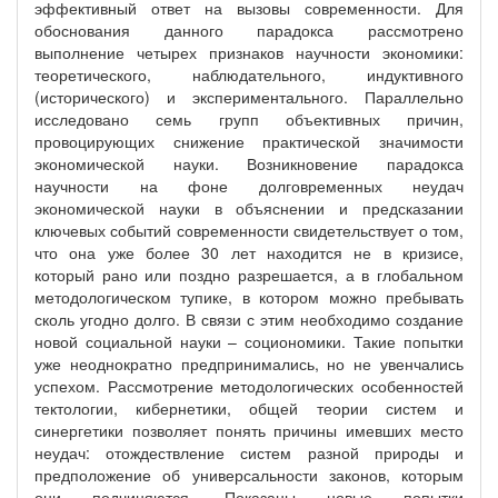
эффективный ответ на вызовы современности. Для
обоснования данного парадокса рассмотрено
выполнение четырех признаков научности экономики:
теоретического, наблюдательного, индуктивного
(исторического) и экспериментального. Параллельно
исследовано семь групп объективных причин,
провоцирующих снижение практической значимости
экономической науки. Возникновение парадокса
научности на фоне долговременных неудач
экономической науки в объяснении и предсказании
ключевых событий современности свидетельствует о том,
что она уже более 30 лет находится не в кризисе,
который рано или поздно разрешается, а в глобальном
методологическом тупике, в котором можно пребывать
сколь угодно долго. В связи с этим необходимо создание
новой социальной науки – социономики. Такие попытки
уже неоднократно предпринимались, но не увенчались
успехом. Рассмотрение методологических особенностей
тектологии, кибернетики, общей теории систем и
синергетики позволяет понять причины имевших место
неудач: отождествление систем разной природы и
предположение об универсальности законов, которым
они подчиняются. Показаны новые попытки