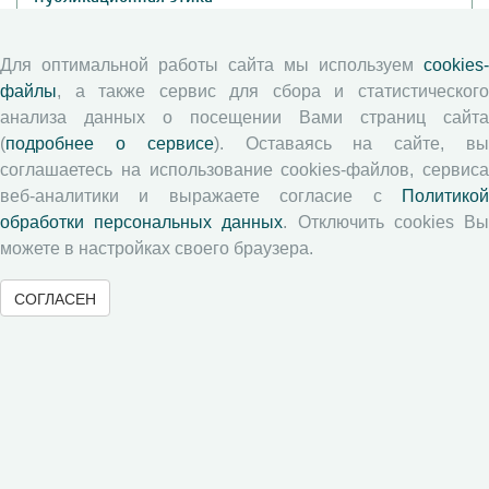
Согласие на обработку персональных данных
Авторские права
Для оптимальной работы сайта мы используем
cookies-
файлы
, а также сервис для сбора и статистического
Рецензентам
анализа данных о посещении Вами страниц сайта
(
подробнее о сервисе
). Оставаясь на сайте, в
соглашаетесь на использование cookies-файлов, сервиса
Памятка рецензенту
веб-аналитики и выражаете согласие с
Политикой
Положение о рецензировании
обработки персональных данных
. Отключить cookies В
Форма рецензии
можете в настройках своего браузера.
СОГЛАСЕН
Журналы ВолНЦ РАН
Экономические и социальные перемены
Проблемы развития территории
Вопросы территориального развития
Социальное пространство