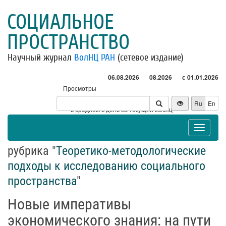
СОЦИАЛЬНОЕ
ПРОСТРАНСТВО
Научный журнал
ВолНЦ РАН
(сетевое издание)
06.08.2026
08.2026
с 01.01.2026
Просмотры
Посетители
Ru
En
* - в среднем в день за текущий месяц
Toggle
navigat
рубрика "
Теоретико-методологические
подходы к исследованию социального
пространства
"
Новые императивы
экономического знания: на пути