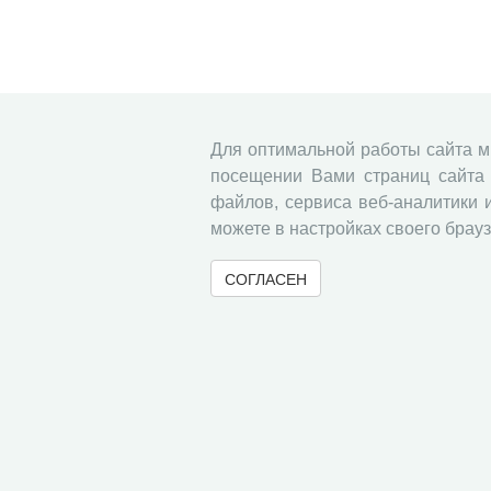
Для оптимальной работы сайта 
посещении Вами страниц сайта 
файлов, сервиса веб-аналитики 
можете в настройках своего брауз
СОГЛАСЕН
© 2000-2026 Вологодский научный центр Российско
Контент доступен под лицензией
Creative Commons 
Метаданные издания можно просматривать, скачивать, копировать