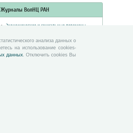
Журналы ВолНЦ РАН
Экономические и социальные перемены
Проблемы развития территории
 статистического анализа данных о
Вопросы территориального развития
етесь на использование cookies-
Социальное пространство
ых данных
. Отключить cookies Вы
Юный экономист
АгроЗооТехника