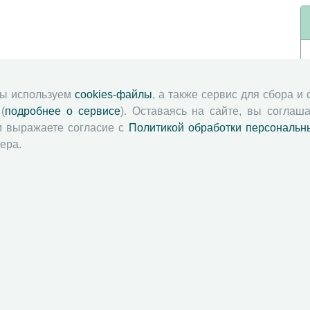
мы используем
cookies-файлы
, а также сервис для сбора и
(
подробнее о сервисе
). Оставаясь на сайте, вы соглаша
и выражаете согласие с
Политикой обработки персональн
ера.
й академии наук
Attribution-NonCommercial-NoDerivatives 4.0 International License
 и распространять без дополнительного разрешения