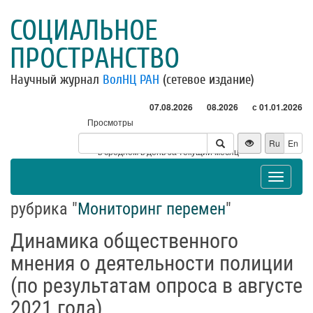
СОЦИАЛЬНОЕ
ПРОСТРАНСТВО
Научный журнал
ВолНЦ РАН
(сетевое издание)
07.08.2026
08.2026
с 01.01.2026
Просмотры
Посетители
Ru
En
* - в среднем в день за текущий месяц
Toggle
navigat
рубрика "
Мониторинг перемен
"
Динамика общественного
мнения о деятельности полиции
(по результатам опроса в августе
2021 года)