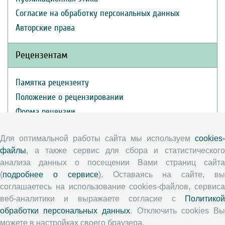
Согласие на обработку персональных данных
Авторские права
Рецензентам
Памятка рецензенту
Положение о рецензировании
Форма рецензии
Для оптимальной работы сайта мы используем
cookies-
Журналы ВолНЦ РАН
файлы
, а также сервис для сбора и статистического
анализа данных о посещении Вами страниц сайта
(
подробнее о сервисе
). Оставаясь на сайте, в
Экономические и социальные перемены
соглашаетесь на использование cookies-файлов, сервиса
Проблемы развития территории
веб-аналитики и выражаете согласие с
Политикой
Вопросы территориального развития
обработки персональных данных
. Отключить cookies В
Социальное пространство
можете в настройках своего браузера.