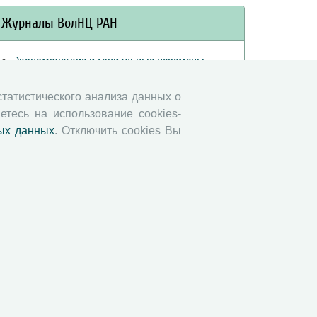
Журналы ВолНЦ РАН
Экономические и социальные перемены
Проблемы развития территории
 статистического анализа данных о
Вопросы территориального развития
етесь на использование cookies-
Социальное пространство
ых данных
. Отключить cookies Вы
Юный экономист
АгроЗооТехника