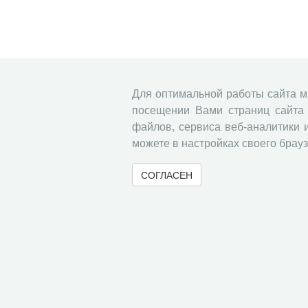
Для оптимальной работы сайта 
посещении Вами страниц сайта 
файлов, сервиса веб-аналитики 
можете в настройках своего брауз
СОГЛАСЕН
© 2000-2026 Вологодский научный центр Российско
Контент доступен под лицензией
Creative Commons 
Метаданные издания можно просматривать, скачивать, копировать