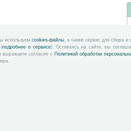
мы используем
cookies-файлы
, а также сервис для сбора и
(
подробнее о сервисе
). Оставаясь на сайте, вы соглаша
и выражаете согласие с
Политикой обработки персональн
ера.
й академии наук
Attribution-NonCommercial-NoDerivatives 4.0 International License
 и распространять без дополнительного разрешения