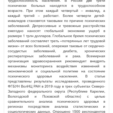
трудоспособность населения. В России две трети
психически больных находятся в трудоспособном
возрасте. При этом каждый четвертый – инвалид, а
каждый третий – работает. Более четверти детей-
инвалидов становятся таковыми по причине психических
заболеваний. Депрессивные и тревожные расстройства
ежегодно наносят глобальной экономике ущерб в
размере 1 трлн долларов. Глобальное бремя психических
заболеваний составляет треть «потерянных лет трудовой
жизни» от всех болезней, опережая таковые от сердечно-
сосудистых заболеваний, диабета, хронических
респираторных заболеваний и рака. Всемирная
организация здравоохранения рекомендует внедрять
механизмы мониторинга воздействия изменений в
экономической и социальной политике на состояние
психического здоровья населения. В статье
представлены результаты исследования, проведенного
ФГБУН ВолНЦ РАН в 2019 году в трех субъектах Северо-
Западного федерального округа (Республике Карелии,
Вологодской и Псковской областях) с целью
сравнительного анализа психического здоровья в
регионах посредством анализа статистических и
социологических данных. Опрошено 1500 респондентов