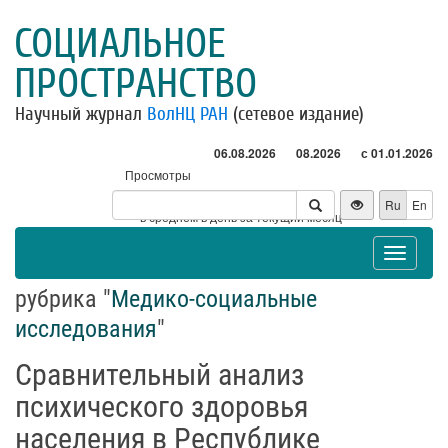
СОЦИАЛЬНОЕ
ПРОСТРАНСТВО
Научный журнал
ВолНЦ РАН
(сетевое издание)
06.08.2026
08.2026
с 01.01.2026
Просмотры
Посетители
Ru
En
* - в среднем в день за текущий месяц
Toggle
navigat
рубрика "
Медико-социальные
исследования
"
Сравнительный анализ
психического здоровья
населения в Республике