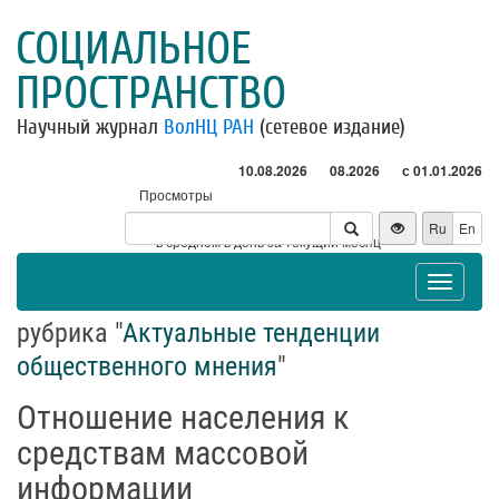
СОЦИАЛЬНОЕ
ПРОСТРАНСТВО
Научный журнал
ВолНЦ РАН
(сетевое издание)
10.08.2026
08.2026
с 01.01.2026
Просмотры
Посетители
Ru
En
* - в среднем в день за текущий месяц
Toggle
navigat
рубрика "
Актуальные тенденции
общественного мнения
"
Отношение населения к
средствам массовой
информации