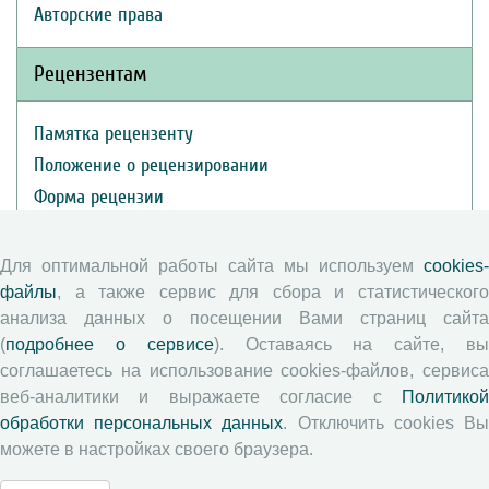
Авторские права
Рецензентам
Памятка рецензенту
Положение о рецензировании
Форма рецензии
Для оптимальной работы сайта мы используем
cookies-
Журналы ВолНЦ РАН
файлы
, а также сервис для сбора и статистического
анализа данных о посещении Вами страниц сайта
Экономические и социальные перемены
(
подробнее о сервисе
). Оставаясь на сайте, в
Проблемы развития территории
соглашаетесь на использование cookies-файлов, сервиса
веб-аналитики и выражаете согласие с
Политикой
Вопросы территориального развития
обработки персональных данных
. Отключить cookies В
Социальное пространство
можете в настройках своего браузера.
Юный экономист