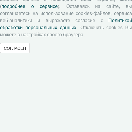
Памятка рецензенту
(
подробнее о сервисе
). Оставаясь на сайте, в
Положение о рецензировании
соглашаетесь на использование cookies-файлов, сервиса
веб-аналитики и выражаете согласие с
Политикой
Форма рецензии
обработки персональных данных
. Отключить cookies В
можете в настройках своего браузера.
Журналы ВолНЦ РАН
СОГЛАСЕН
Экономические и социальные перемены
Проблемы развития территории
Вопросы территориального развития
Социальное пространство
Юный экономист
АгроЗооТехника