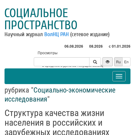
СОЦИАЛЬНОЕ
ПРОСТРАНСТВО
Научный журнал
ВолНЦ РАН
(сетевое издание)
06.08.2026
08.2026
с 01.01.2026
Просмотры
Посетители
Ru
En
* - в среднем в день за текущий месяц
Toggle
navigat
рубрика "
Социально-экономические
исследования
"
Структура качества жизни
населения в российских и
зарубежных исследованиях